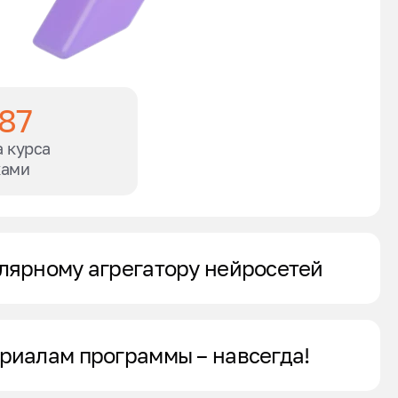
.87
 курса
ками
улярному агрегатору нейросетей
ериалам программы – навсегда!