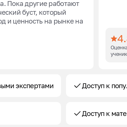
а. Пока другие работают
ческий буст, который
д и ценность на рынке на
4
Оценка
учени
выми экспертами
Доступ к поп
Доступ к мат