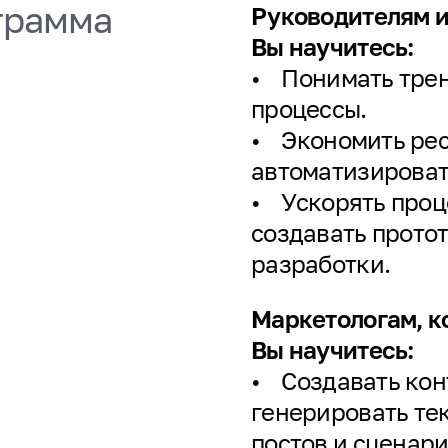
грамма
Руководителям 
Вы научитесь:
• Понимать трен
процессы.
• Экономить рес
автоматизироват
• Ускорять проц
создавать прото
разработки.
Маркетологам, к
Вы научитесь:
• Создавать конт
генерировать те
постов и сценари