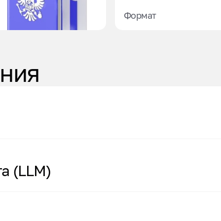
Формат
ния
а (LLM)