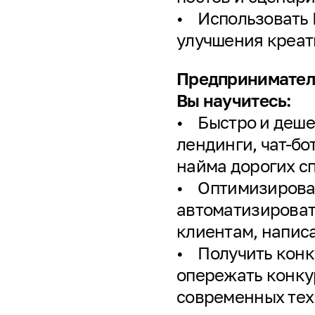
• Использовать 
улучшения креат
Предпринимателя
Вы научитесь:
• Быстро и деше
лендинги, чат-б
найма дорогих с
• Оптимизироват
автоматизироват
клиентам, написа
• Получить конк
опережать конку
современных тех