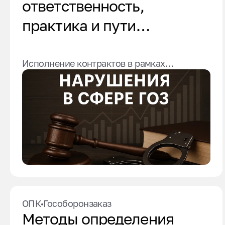
ответственность,
практика и пути
минимизации рисков
Исполнение контрактов в рамках
государственного оборонного заказа (ГОЗ)
требует строгого соблюдения
законодательства. Нарушения могут
повлечь за собой административную и
уголовную ответственность, а также
включение в реестр недобросовестных
поставщиков. Рассмотрим основные виды
нарушений, соответствующие нормы
законодательства и примеры судебной
практики.
ОПК
Гособоронзаказ
Методы определения