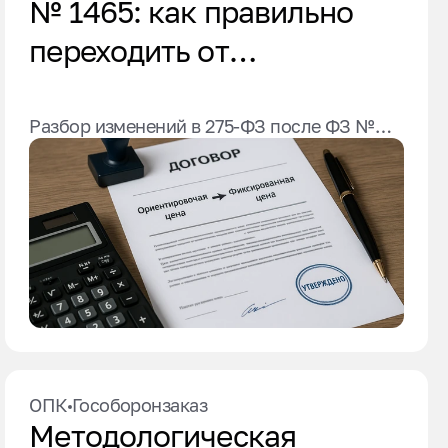
№ 1465: как правильно
переходить от
ориентировочной к
фиксированной цене
Разбор изменений в 275-ФЗ после ФЗ №
555-ФЗ, порядок перехода к
фиксированной цене, алгоритм действий,
санкции ФАС и отличие от требований ПП
№ 1465. Практический чек-лист для
головных исполнителей.
ОПК
Гособоронзаказ
Методологическая