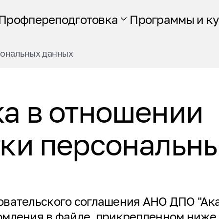
Профпереподготовка
Программы и к
сональных данных
а в отношении
ки персональн
овательского соглашения АНО ДПО "Ак
омления в файле, прикрепленном ниже