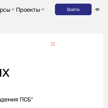
урсы
Проекты
Войти
ых
адемия ПСБ"
.