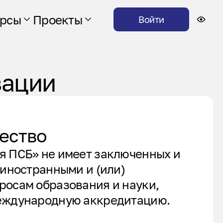
урсы
Проекты
Войти
зации
ество
 ПСБ» не имеет заключенных и
иностранными и (или)
осам образования и науки,
еждународную аккредитацию.